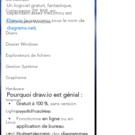
Un logiciel gratuit, fantastique, 
Compression ZIP, RAR, etc.
cependant assez méconnu est 
Draw.io
 (aussi connu sous le nom de 
Customisation Windows
diagrams.net
).
Divers
Dossier Windows
Explorateurs de fichiers
Gestion Système
Graphisme
Hardware
Pourquoi draw.io est génial :
Internet
Gratuit à 100 %
, sans version 
payante cachée.
Lightroom & Photoshop
Fonctionne 
en ligne
 ou en 
Linux
application de bureau
.
Loisir et divertissement
Permet de créer des 
diagrammes 