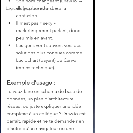
Son nom changeant (Draw.io → 
diagrams.net) a semé la 
Logiciels les plus recherchés
confusion.
Il n’est pas « sexy » 
marketingement parlant, donc 
peu mis en avant.
Les gens vont souvent vers des 
solutions plus connues comme 
Lucidchart (payant) ou Canva 
(moins technique).
Exemple d’usage :
Tu veux faire un schéma de base de 
données, un plan d’architecture 
réseau, ou juste expliquer une idée 
complexe à un collègue ? Draw.io est 
parfait, rapide et ne te demande rien 
d'autre qu’un navigateur ou une 