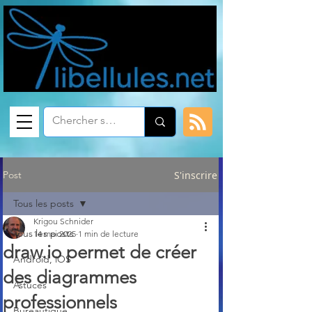
Post
S'inscrire
Tous les posts
Krigou Schnider
Tous les posts
14 mai 2025
1 min de lecture
draw.io permet de créer
Android, iOS
des diagrammes
Astuces
professionnels
Bureautique