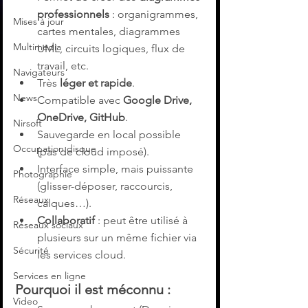
professionnels
 : organigrammes, 
Mises à jour
cartes mentales, diagrammes 
Multimedia
UML, circuits logiques, flux de 
travail, etc.
Navigateurs
Très 
léger et rapide
.
News
Compatible avec 
Google Drive, 
OneDrive, GitHub
.
Nirsoft
Sauvegarde en local possible 
Occupation disque
(pas de cloud imposé).
Interface simple, mais puissante 
Photographie
(glisser-déposer, raccourcis, 
Réseaux
calques…).
Collaboratif
 : peut être utilisé à 
Réseaux sociaux
plusieurs sur un même fichier via 
Sécurité
les services cloud.
Services en ligne
Pourquoi il est méconnu :
Video