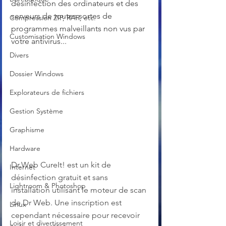
désinfection des ordinateurs et des 
serveurs de toutes sortes de 
Compression ZIP, RAR, etc.
programmes malveillants non vus par 
Customisation Windows
votre antivirus...
Divers
Dossier Windows
Explorateurs de fichiers
Gestion Système
Graphisme
Hardware
Dr.Web CureIt! est un kit de 
Internet
désinfection gratuit et sans 
Lightroom & Photoshop
installation utilisant le moteur de scan 
de Dr Web. Une inscription est 
Linux
cependant nécessaire pour recevoir 
Loisir et divertissement