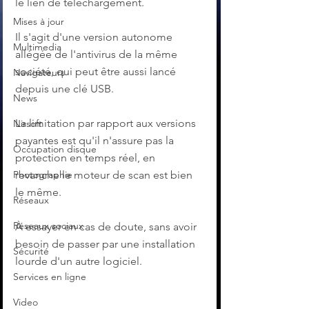
le lien de téléchargement.
Mises à jour
Il s'agit d'une version autonome 
Multimedia
allégée de l'antivirus de la même 
société, qui peut être aussi lancé 
Navigateurs
depuis une clé USB.
News
La limitation par rapport aux versions 
Nirsoft
payantes est qu'il n'assure pas la 
Occupation disque
protection en temps réel, en 
Photographie
revanche le moteur de scan est bien 
le même.
Réseaux
Réseaux sociaux
À essayer en cas de doute, sans avoir 
besoin de passer par une installation 
Sécurité
lourde d'un autre logiciel.
Services en ligne
Video