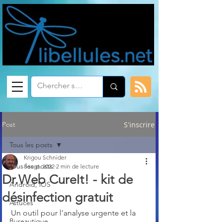
Post
S'inscrire
Tous les posts
Krigou Schnider
Tous les posts
8 sept. 2022
2 min de lecture
Dr.Web CureIt! - kit de
Android, iOS
désinfection gratuit
Astuces
Un outil pour l'analyse urgente et la 
Bureautique