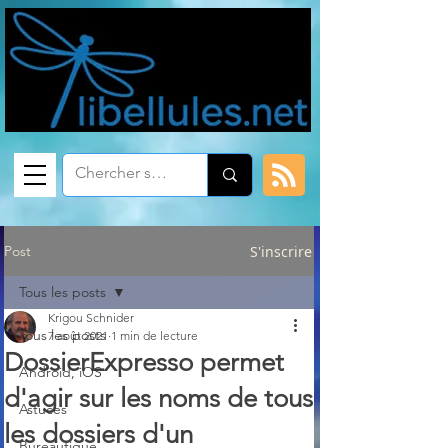
Post
S'inscrire
Tous les posts
Krigou Schnider
Tous les posts
7 août 2021
1 min de lecture
DossierExpresso permet
Android, iOS
d'agir sur les noms de tous
Astuces
les dossiers d'un
Bureautique