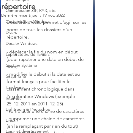
répertoire
Compression ZIP, RAR, etc.
Dernière mise à jour :
19 nov. 2022
Customisation Windows
DossierExpresso permet d'agir sur les 
noms de tous les dossiers d'un 
Divers
répertoire.
Dossier Windows
- déplacer la fin du nom en début 
Explorateurs de fichiers
(pour rapatrier une date en début de 
Gestion Système
nom)
- modifier le début si la date est au 
Graphisme
format français pour faciliter le 
Hardware
classement chronologique dans 
l'explorateur Windows (exemple 
Internet
25_12_2011 en 2011_12_25)
Lightroom & Photoshop
- remplacer une chaine de caractères
- supprimer une chaine de caractères 
Linux
(en la remplaçant par rien du tout)
Loisir et divertissement