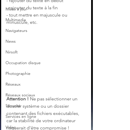
- rajouter du texte en début
- rajouter du texte à la fin
Mises à jour
- tout mettre en majuscule ou 
Multimedia
minuscule, etc.
Navigateurs
News
Nirsoft
Occupation disque
Photographie
Réseaux
Réseaux sociaux
Attention !
 Ne pas sélectionner un 
Sécurité
dossier système ou un dossier 
contenant des fichiers exécutables, 
Services en ligne
car la stabilité de votre ordinateur 
Video
risquerait d'être compromise !