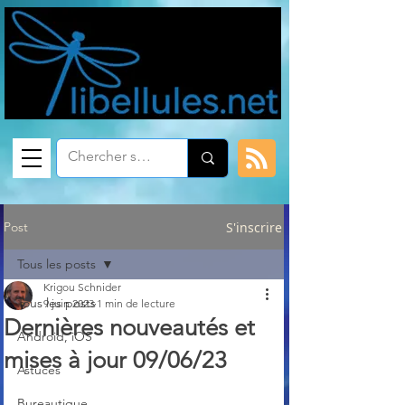
Post
S'inscrire
Tous les posts
Krigou Schnider
Tous les posts
9 juin 2023
1 min de lecture
Dernières nouveautés et
Android, iOS
mises à jour 09/06/23
Astuces
Bureautique