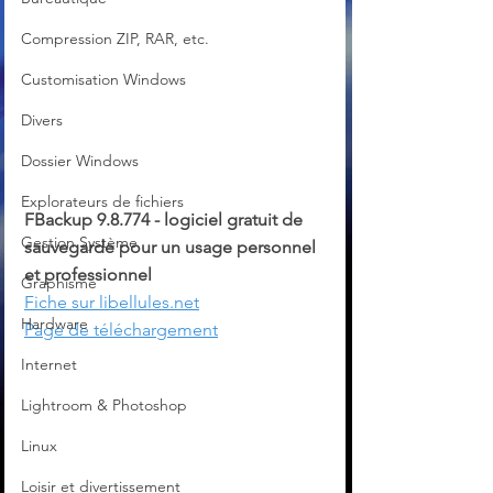
Compression ZIP, RAR, etc.
Customisation Windows
Divers
Dossier Windows
Explorateurs de fichiers
FBackup 9.8.774 - logiciel gratuit de 
Gestion Système
sauvegarde pour un usage personnel 
et professionnel
Graphisme
Fiche sur libellules.net
Hardware
Page de téléchargement
Internet
Lightroom & Photoshop
Linux
Loisir et divertissement