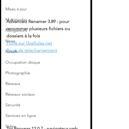
Mises à jour
Multimedia
Advanced Renamer 3.89 - pour 
renommer plusieurs fichiers ou 
Navigateurs
dossiers à la fois
News
Fiche sur libellules.net
Page de téléchargement
Nirsoft
Occupation disque
Photographie
Réseaux
Réseaux sociaux
Sécurité
Services en ligne
Video
Tor Browser 12.0.7 - navigateur web 