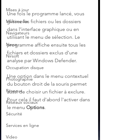
Mises à jour
Une fois le programme lancé, vous 
Multimedia
glissez les fichiers ou les dossiers 
dans l’interface graphique ou en 
Navigateurs
utilisant le menu de sélection. Le 
News
programme affiche ensuite tous les 
fichiers et dossiers exclus d’une 
Nirsoft
analyse par Windows Defender.
Occupation disque
Une option dans le menu contextuel 
Photographie
du bouton droit de la souris permet 
Réseaux
aussi de choisir un fichier à exclure. 
Pour cela il faut d'abord l'activer dans 
Réseaux sociaux
le menu 
Options
.
Sécurité
Services en ligne
Video