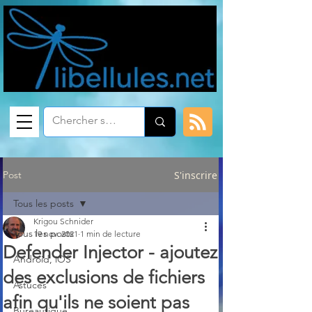
Post
S'inscrire
Tous les posts
Krigou Schnider
Tous les posts
19 nov. 2021
1 min de lecture
Defender Injector - ajoutez
Android, iOS
des exclusions de fichiers
Astuces
afin qu'ils ne soient pas
Bureautique