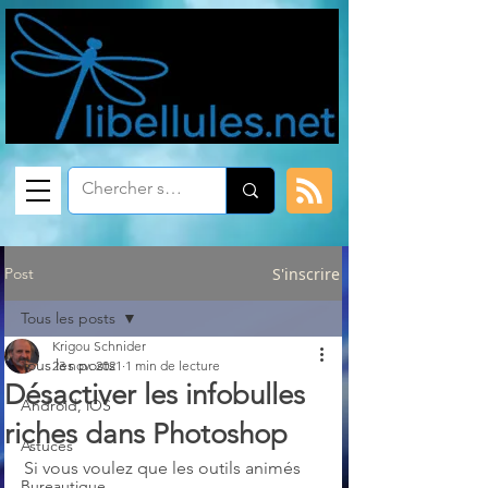
Post
S'inscrire
Tous les posts
Krigou Schnider
Tous les posts
23 nov. 2021
1 min de lecture
Désactiver les infobulles
Android, iOS
riches dans Photoshop
Astuces
Si vous voulez que les outils animés 
Bureautique