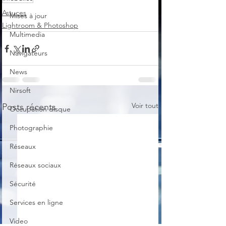
Astuces
Mises à jour
Lightroom & Photoshop
Multimedia
Navigateurs
News
Nirsoft
Voir tout
Posts récents
Occupation disque
Photographie
Réseaux
Réseaux sociaux
Sécurité
Services en ligne
Video