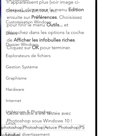
n'apparaissent plus (voir image ci-
dessus), cliquez sur le menu 
Edition
Compression ZIP, RAR, etc.
ensuite sur 
Préférences
. Choisissez 
Customisation Windows
pour finir le menu 
Outils...
 et 
décochez dans les options la coche 
Divers
de 
Afficher les infobulles riches
. 
Dossier Windows
Cliquez sur 
OK 
pour terminer.
Explorateurs de fichiers
Gestion Système
Graphisme
Hardware
Internet
Lightroom & Photoshop
Cette astuce a été testée avec 
Photoshop sous Windows 10 !
Linux
photoshop
Photoshop
Astuce Photoshop
PS
Loisir et divertissement
infobulles