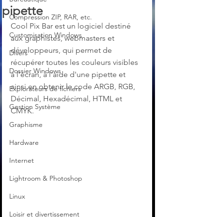
pipette
Compression ZIP, RAR, etc.
Cool Pix Bar est un logiciel destiné 
Customisation Windows
aux graphistes, webmasters et 
développeurs, qui permet de 
Divers
récupérer toutes les couleurs visibles 
Dossier Windows
à l'écran, à l'aide d'une pipette et 
ainsi en obtenir le code ARGB, RGB, 
Explorateurs de fichiers
Décimal, Hexadécimal, HTML et 
Gestion Système
CMYK. 
Graphisme
Hardware
Internet
Lightroom & Photoshop
Linux
Loisir et divertissement