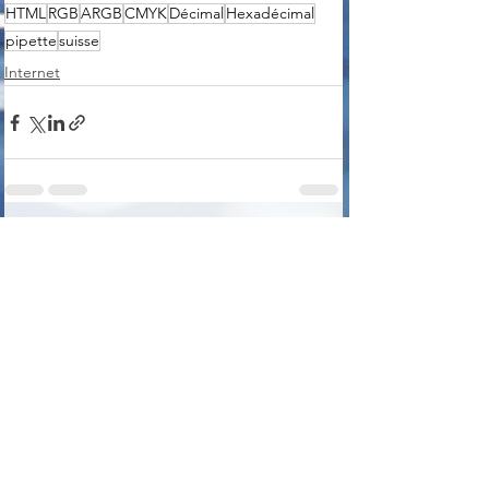
HTML
RGB
ARGB
CMYK
Décimal
Hexadécimal
pipette
suisse
Internet
Voir tout
Posts récents