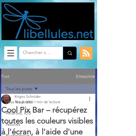
Post
S'inscrire
Tous les posts
Krigou Schnider
Tous les posts
10 juil. 2023
1 min de lecture
Cool Pix Bar – récupérez
Android, iOS
toutes les couleurs visibles
Astuces
à l'écran, à l'aide d'une
Bureautique