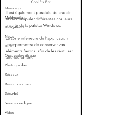
Cool Pix Bar
Mises à jour
Il est également possible de choisir 
Multimedia
et de manipuler différentes couleurs 
à partir de la palette Windows. 
Navigateurs
News
La zone inférieure de l'application 
vous permettra de conserver vos 
Nirsoft
éléments favoris, afin de les réutiliser 
Occupation disque
ultérieurement.
Photographie
Réseaux
Réseaux sociaux
Sécurité
Services en ligne
Video