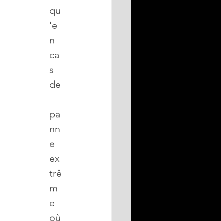
qu
'e
n 
ca
s 
de
pa
nn
e 
ex
trê
m
e 
où