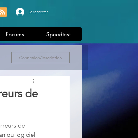
Se connecter
Forums
Speedtest
Connexion/Inscription
reurs de
rreurs de 
an ou logiciel 