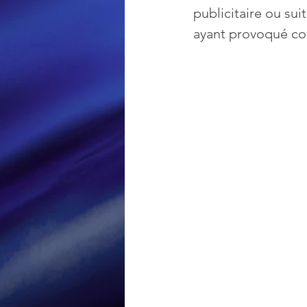
publicitaire ou sui
ayant provoqué con
Loisir et divertissement
Nirsoft
Occupation dis
Réseaux sociaux
Sécuri
Logiciels les plus recherché