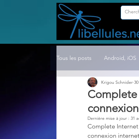
Tous les posts
Android, iOS
Krigou Schnider
30
Compression ZIP, RAR, etc.
Complete I
connexion
Dossier Windows
Explor
Dernière mise à jour :
31 a
Complete Internet 
Hardware
Internet
connexion internet 