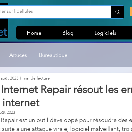
Home
Blog
Logiciels
Astuces
Bureautique
 août 2023
1 min de lecture
Customisation Windows
Divers
nternet Repair résout les er
 internet
ateurs de fichiers
Gestion Système
Graphisme
oût 2023
Repair est un outil développé pour résoudre des e
Lightroom & Photoshop
Linux
suite à une attaque virale, logiciel malveillant, troj