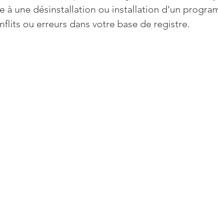
te à une désinstallation ou installation d'un progra
flits ou erreurs dans votre base de registre.
Mises à jour
Multimedia
Navigateurs
News
que
Photographie
Réseaux
té
Services en ligne
Video
s