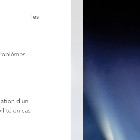
les
 problèmes 
éation d'un 
lité en cas 