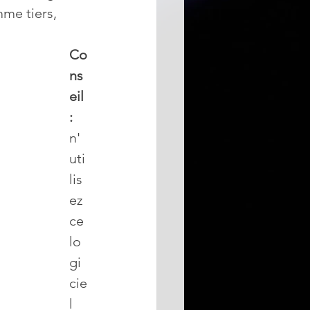
mme tiers, 
Co
ns
eil 
:
n'
uti
lis
ez 
ce 
lo
gi
cie
l 