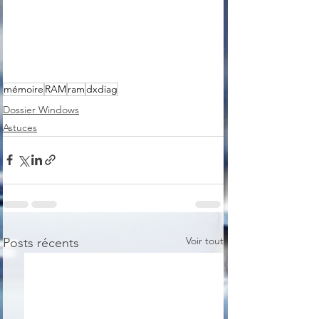
mémoire
RAM
ram
dxdiag
Dossier Windows
Astuces
Voir tout
Posts récents