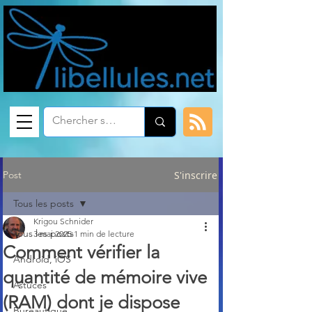
Post
S'inscrire
Tous les posts
Krigou Schnider
Tous les posts
3 mai 2025
1 min de lecture
Comment vérifier la
Android, iOS
quantité de mémoire vive
Astuces
(RAM) dont je dispose
Bureautique