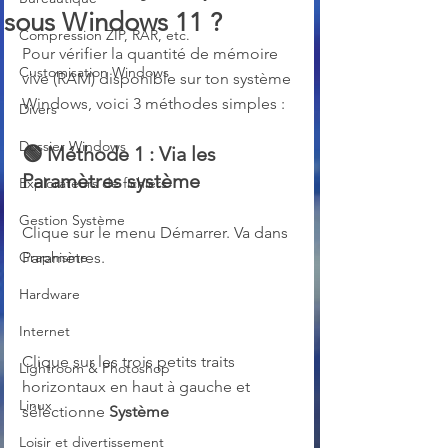
sous Windows 11 ?
Compression ZIP, RAR, etc.
Pour vérifier la quantité de mémoire 
Customisation Windows
vive (RAM) disponible sur ton système 
Windows, voici 3 méthodes simples :
Divers
Dossier Windows
🟢 
Méthode 1 : Via les 
Paramètres système
Explorateurs de fichiers
Gestion Système
Clique sur le menu Démarrer. Va dans 
Graphisme
Paramètres. 
Hardware
Internet
Clique sur les trois petits traits 
Lightroom & Photoshop
horizontaux en haut à gauche et 
Linux
sélectionne 
Système
Loisir et divertissement