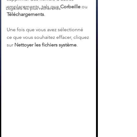
emplacements, tels que 
Corbeille
 ou 
Logiciels les plus recherchés
Téléchargements
.
Une fois que vous avez sélectionné 
ce que vous souhaitez effacer, cliquez 
sur 
Nettoyer les fichiers système
.