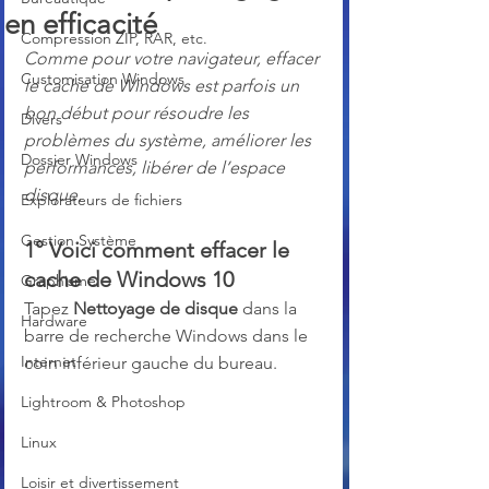
en efficacité
Compression ZIP, RAR, etc.
Comme pour votre navigateur, effacer 
Customisation Windows
le cache de Windows est parfois un 
bon début pour résoudre les 
Divers
problèmes du système, améliorer les 
Dossier Windows
performances, libérer de l’espace 
disque.
Explorateurs de fichiers
Gestion Système
1° Voici comment effacer le 
cache de Windows 10
Graphisme
Tapez 
Nettoyage de disque
 dans la 
Hardware
barre de recherche Windows dans le 
Internet
coin inférieur gauche du bureau.
Lightroom & Photoshop
Linux
Loisir et divertissement