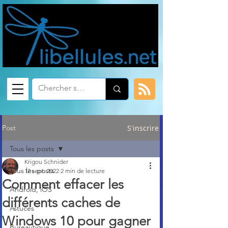
Post
S'inscrire
Tous les posts
Krigou Schnider
Tous les posts
12 sept. 2022
2 min de lecture
Comment effacer les
Android, iOS
différents caches de
Astuces
Windows 10 pour gagner
Bureautique