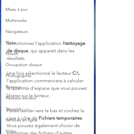
Mises à jour
Multimedia
Navigateurs
News
Sélectionnez l’application 
Nettoyage 
de disque
, qui apparaît dans les 
Nirsoft
résultats.
Occupation disque
Une fois sélectionné le lecteur 
C:\
, 
Photographie
l'application commencera à calculer 
Réseaux
la quantité d’espace que vous pouvez 
libérer sur le lecteur.
Réseaux sociaux
Sécurité
Faites défiler vers le bas et cochez la 
case à côté de 
Fichiers temporaires
. 
Services en ligne
Vous pouvez également choisir de 
Video
supprimer des fichiers d’autres 