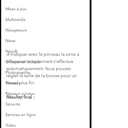
Mises à jour
Multimedia
Navigateurs
News
Nirsoft
d'indiquer avec le pinceau la zone à 
effacer et le traitement s'effectue 
Occupation disque
automatiquement. Vous pouvez 
Photographie
régler la taille de la brosse pour un 
travail plus fin.
Réseaux
Réseaux sociaux
Résultat final :
Sécurité
Services en ligne
Video