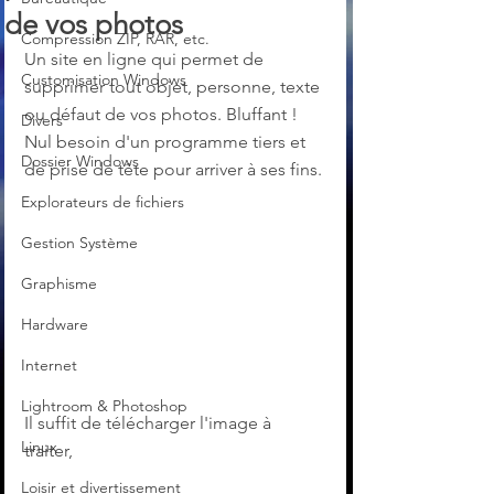
de vos photos
Compression ZIP, RAR, etc.
Un site en ligne qui permet de 
Customisation Windows
supprimer tout objet, personne, texte 
ou défaut de vos photos. Bluffant ! 
Divers
Nul besoin d'un programme tiers et 
Dossier Windows
de prise de tête pour arriver à ses fins.
Explorateurs de fichiers
Gestion Système
Graphisme
Hardware
Internet
Lightroom & Photoshop
Il suffit de télécharger l'image à 
Linux
traiter, 
Loisir et divertissement