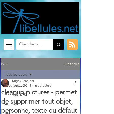
Post
S'inscrire
Tous les posts
Krigou Schnider
Tous les posts
14 déc. 2021
1 min de lecture
cleanup.pictures - permet
Android, iOS
de supprimer tout objet,
Astuces
personne, texte ou défaut
Bureautique