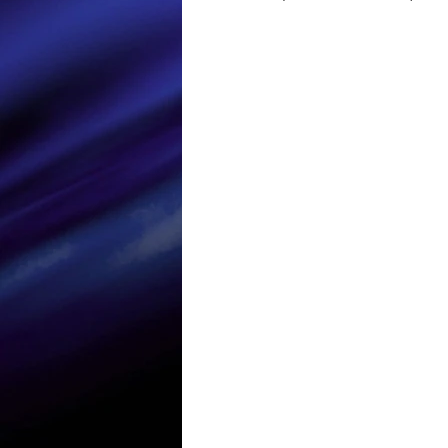
Loisir et divertissement
Nirsoft
Occupation dis
Réseaux sociaux
Sécuri
Logiciels les plus recherché