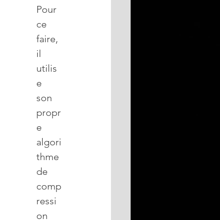
Pour 
ce 
faire, 
il 
utilis
e 
son 
propr
e 
algori
thme 
de 
comp
ressi
on 