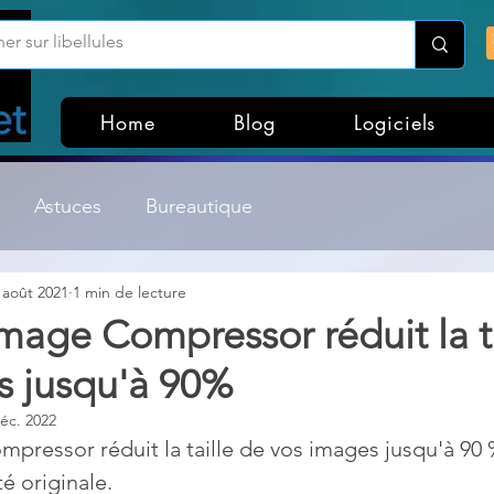
Home
Blog
Logiciels
Astuces
Bureautique
 août 2021
1 min de lecture
Customisation Windows
Divers
age Compressor réduit la ta
s jusqu'à 90%
ateurs de fichiers
Gestion Système
Graphisme
éc. 2022
ressor réduit la taille de vos images jusqu'à 90 
Lightroom & Photoshop
Linux
té originale.