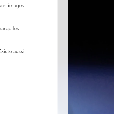
 vos images 
harge les 
Existe aussi 