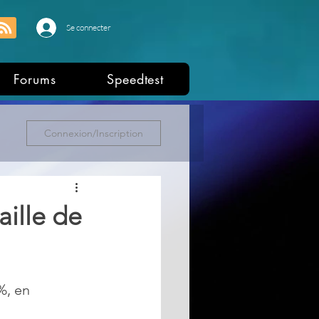
Se connecter
Forums
Speedtest
Connexion/Inscription
ille de
%, en 