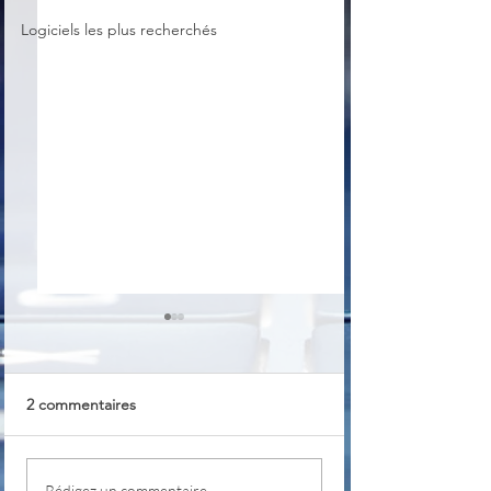
Logiciels les plus recherchés
2 commentaires
TrayBin
Visualiser le con
Rédigez un commentaire...