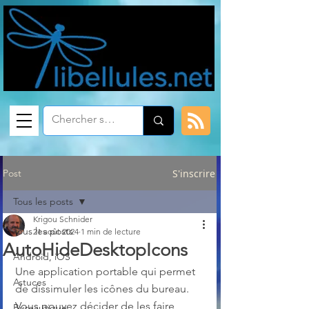
Post
S'inscrire
Tous les posts
Krigou Schnider
Tous les posts
21 août 2024
1 min de lecture
AutoHideDesktopIcons
Android, iOS
Une application portable qui permet 
Astuces
de dissimuler les icônes du bureau. 
Vous pouvez décider de les faire 
Bureautique