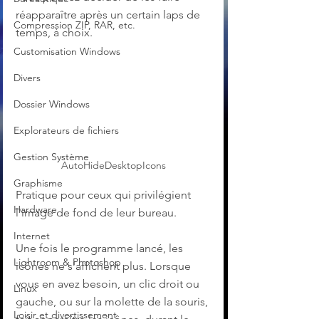
réapparaître après un certain laps de 
Compression ZIP, RAR, etc.
temps, à choix. 
Customisation Windows
Divers
Dossier Windows
Explorateurs de fichiers
Gestion Système
AutoHideDesktopIcons
Graphisme
Pratique pour ceux qui privilégient 
Hardware
l'image de fond de leur bureau.
Internet
Une fois le programme lancé, les 
Lightroom & Photoshop
icônes ne s'affichent plus. Lorsque 
vous en avez besoin, un clic droit ou 
Linux
gauche, ou sur la molette de la souris, 
Loisir et divertissement