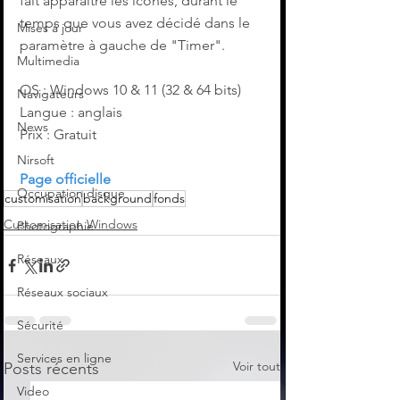
fait apparaître les icônes, durant le 
temps que vous avez décidé dans le 
Mises à jour
paramètre à gauche de "Timer".
Multimedia
OS : Windows 10 & 11 (32 & 64 bits)
Navigateurs
Langue : anglais
News
Prix : Gratuit
Nirsoft
Page officielle
Occupation disque
customisation
background
fonds
Customisation Windows
Photographie
Réseaux
Réseaux sociaux
Sécurité
Services en ligne
Voir tout
Posts récents
Video