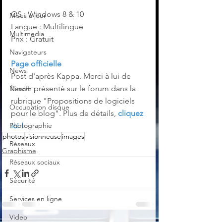
OS : Windows 8 & 10
Mises à jour
Langue : Multilingue
Multimedia
Prix : Gratuit
Navigateurs
Page officielle
News
Post d'après Kappa. Merci à lui de 
l'avoir présenté sur le forum dans la 
Nirsoft
rubrique "Propositions de logiciels 
Occupation disque
pour le blog". Plus de détails, 
cliquez 
ici !
Photographie
photos
visionneuse
images
Réseaux
Graphisme
Réseaux sociaux
Sécurité
Services en ligne
Video