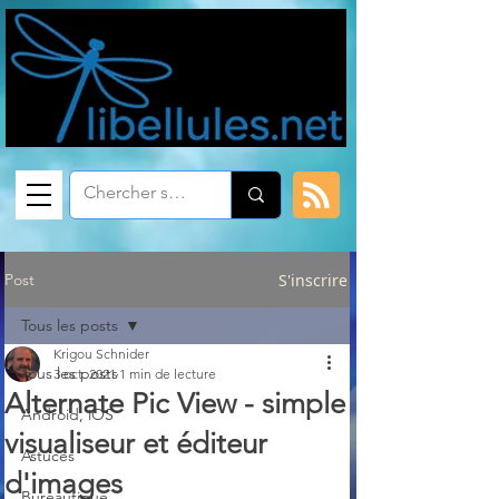
Post
S'inscrire
Tous les posts
Krigou Schnider
Tous les posts
3 oct. 2021
1 min de lecture
Alternate Pic View - simple
Android, iOS
visualiseur et éditeur
Astuces
d'images
Bureautique