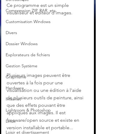
Ce programme est un simple 
Compression ZIP, RAR, etc.
visualiseur et éditeur d'images.
Customisation Windows
Divers
Dossier Windows
Explorateurs de fichiers
Gestion Système
Plusieurs images peuvent être 
Graphisme
ouvertes à la fois pour une 
Hardware
visualisation ou une édition à l'aide 
de plusieurs outils de peinture, ainsi 
Internet
que des effets pouvant être 
Lightroom & Photoshop
appliqués aux images. Il est 
freeware/open source et existe en 
Linux
version installable et portable...
Loisir et divertissement