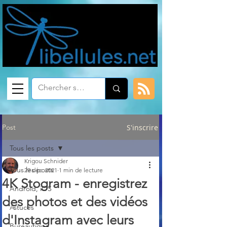
Post
S'inscrire
Tous les posts
Krigou Schnider
Tous les posts
29 déc. 2021
1 min de lecture
4K Stogram - enregistrez
Android, iOS
des photos et des vidéos
Astuces
d'Instagram avec leurs
Bureautique