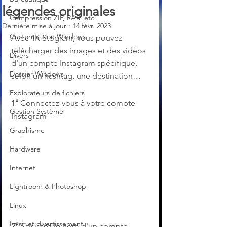
légendes originales
Compression ZIP, RAR, etc.
Dernière mise à jour :
14 févr. 2023
Customisation Windows
Avec 4K Stogram, vous pouvez 
télécharger des images et des vidéos 
Divers
d'un compte Instagram spécifique, 
Dossier Windows
selon un hashtag, une destination…
Explorateurs de fichiers
1°
 Connectez-vous à votre compte 
Gestion Système
Instagram
Graphisme
Hardware
Internet
Lightroom & Photoshop
Linux
Loisir et divertissement
2°
 Saisissez le nom d'un compte 