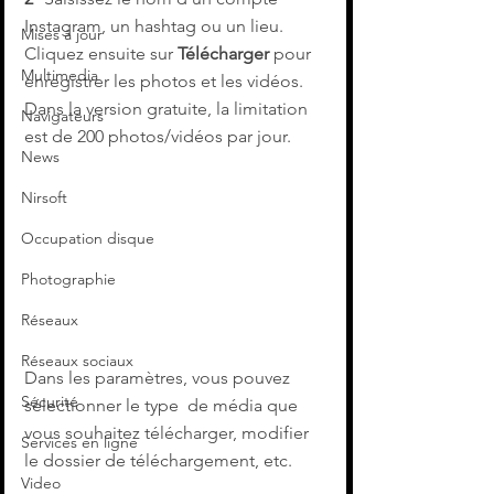
Instagram, un hashtag ou un lieu. 
Mises à jour
Cliquez ensuite sur 
Télécharger
 pour 
Multimedia
enregistrer les photos et les vidéos. 
Dans la version gratuite, la limitation 
Navigateurs
est de 200 photos/vidéos par jour.
News
Nirsoft
Occupation disque
Photographie
Réseaux
Réseaux sociaux
Dans les paramètres, vous pouvez 
Sécurité
sélectionner le type  de média que 
vous souhaitez télécharger, modifier 
Services en ligne
le dossier de téléchargement, etc.
Video