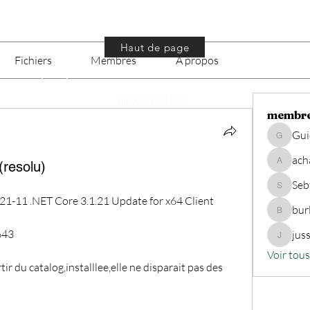
Haut de page
Fichiers
Membres
À propos
Propulsé par WiX © 1997- 2025 Editions Libellules - Tous droits r
krigou@gmail.com
membr
Gu
Guido76
ach
(resolu)
achatsp
Seb
Sebtous
21-11 .NET Core 3.1.21 Update for x64 Client 
bur
burlong
643
jus
jusseaux
Voir tou