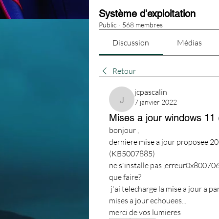
Système d'exploitation
Public
·
568 membres
Discussion
Médias
Retour
jcpascalin
7 janvier 2022
jcpascalin
Mises a jour windows 11 
bonjour ,
derniere mise a jour proposee 20
(KB5007885)
ne s'installe pas ,erreur0x80070
que faire?
 j'ai telecharge la mise a jour a partir du catalog,installlee,elle ne disparait pas des 
mises a jour echouees...
merci de vos lumieres