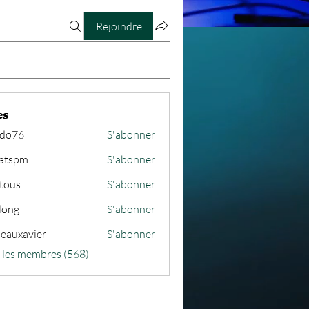
Rejoindre
éservés
es
ido76
S'abonner
atspm
S'abonner
m
tous
S'abonner
long
S'abonner
seauxavier
S'abonner
avier
s les membres (568)