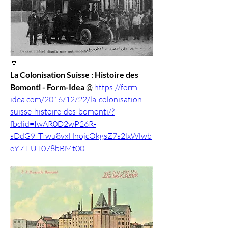
🔽
La Colonisation Suisse : Histoire des 
Bomonti - Form-Idea
 @ 
https://form-
idea.com/2016/12/22/la-colonisation-
suisse-histoire-des-bomonti/?
fbclid=IwAR0D2wP26R-
sDdG9_TIwu8vxHnojcOkgsZ7s2lxWlwb
eY7T-UT078bBMt00