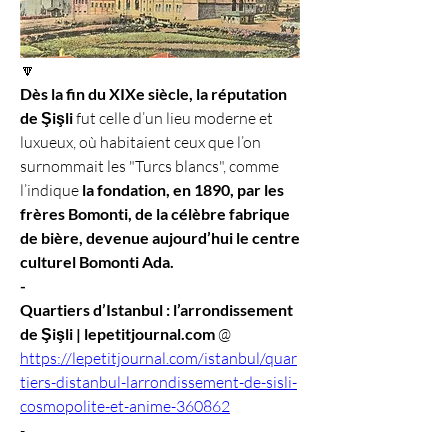
🔽
Dès la fin du XIXe siècle, la réputation 
de Şişli
 fut celle d’un lieu moderne et 
luxueux, où habitaient ceux que l’on 
surnommait les "Turcs blancs", comme 
l’indique 
la fondation, en 1890, par les 
frères Bomonti, de la célèbre fabrique 
de bière, devenue aujourd’hui le centre 
culturel Bomonti Ada.
-
Quartiers d’Istanbul : l’arrondissement 
de Şişli | lepetitjournal.com
 @ 
https://lepetitjournal.com/istanbul/quar
tiers-distanbul-larrondissement-de-sisli-
cosmopolite-et-anime-360862
-