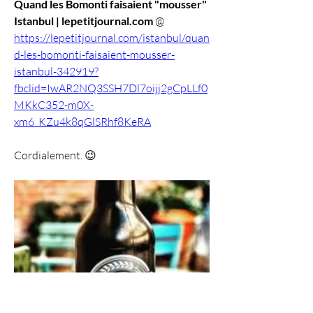
Quand les Bomonti faisaient "mousser" 
Istanbul | lepetitjournal.com
 @ 
https://lepetitjournal.com/istanbul/quan
d-les-bomonti-faisaient-mousser-
istanbul-342919?
fbclid=IwAR2NQ3SSH7Dl7oijj2gCpLLf0
MKkC352-m0X-
xm6_KZu4k8qGlSRhf8KeRA
Cordialement. 😉