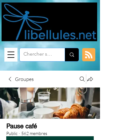
Groupes
Pause café
Public
·
562 membres