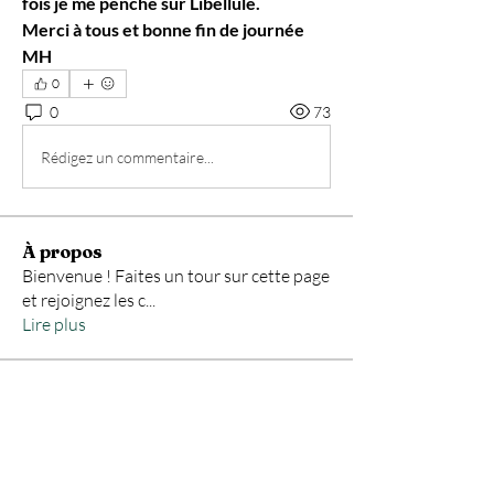
fois je me penche sur Libellule.
Merci à tous et bonne fin de journée 
MH 
0
0
73
Rédigez un commentaire...
À propos
Bienvenue ! Faites un tour sur cette page
et rejoignez les c
...
Lire plus
membres
jusseauxavier
S'abonner
jusseauxavier
achatspm
S'abonner
achatspm