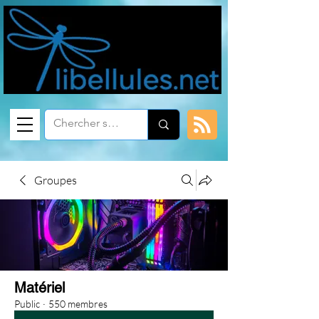
Groupes
Matériel
Public
·
550 membres