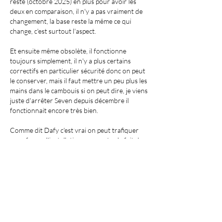
reste (octobre 2025) en plus pour avoir les 
deux en comparaison, il n'y a pas vraiment de 
changement, la base reste la même ce qui 
change, c'est surtout l'aspect. 
Et ensuite même obsolète, il fonctionne 
toujours simplement, il n'y a plus certains 
correctifs en particulier sécurité donc on peut 
le conserver, mais il faut mettre un peu plus les 
mains dans le cambouis si on peut dire, je viens 
juste d'arrêter Seven depuis décembre il 
fonctionnait encore très bien.
Comme dit Dafy c'est vrai on peut trafiquer 
pour forcer l'installation, par contre le fait de 
se passer de certaines sécurités et mises à jour 
pas sûres que ce soit le mieux, a priori on se 
retrouve un peu comme ces OS illégaux avec 
les failles que ça comporte.
J'aime
Voir plus de commentaires