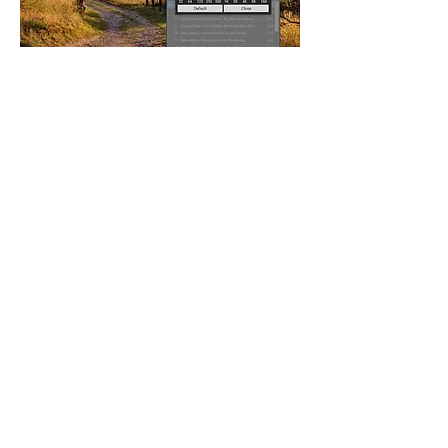
... tout comme le classement dans la 
médiathèque par genres, artistes et 
albums qui est automatique :