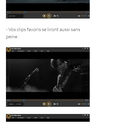
- Vos clips favoris se liront aussi sans 
peine :