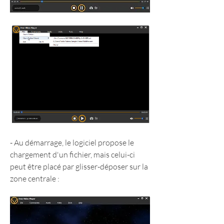
- Au démarrage, le logiciel propose le 
chargement d'un fichier, mais celui-ci 
peut être placé par glisser-déposer sur la 
zone centrale :