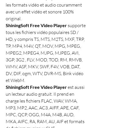
les formats vidéo et audio couramment 
avec un effet vidéo et sonore 100% 
original.
ShiningSoft Free Video Player
 supporte 
tous les fichiers vidéo populaires SD / 
HD, y compris TS, MTS, M2TS, MXF, TRP, 
TP, MP4, M4V, QT, MOV, MPG, MPEG, 
MPEG2, MPEG4, MJPG, MJPEG, AVI, 
3GP, 3G2 , FLV, MOD, TOD, RM, RMVB, 
WMV, ASF, MKV, SWF, F4V, VOB, DAT, 
DV, DIF, ogm, WTV, DVR-MS, Bink vidéo 
et WebM.
ShiningSoft Free Video Player
 est aussi 
un lecteur audio gratuit. Il prend en 
charge les fichiers FLAC, WAV, WMA, 
MP3, MP2, AAC, AC3, AIFF, APE, CAF, 
MPC, QCP, OGG, M4A, M4B, AUD, 
MKA, AIFC, RA, RAM, AU, AIF et formats 