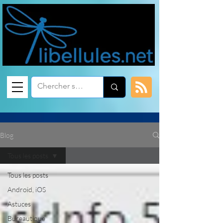
Blog
Tous les posts
Tous les posts
Android, iOS
Astuces
Bureautique