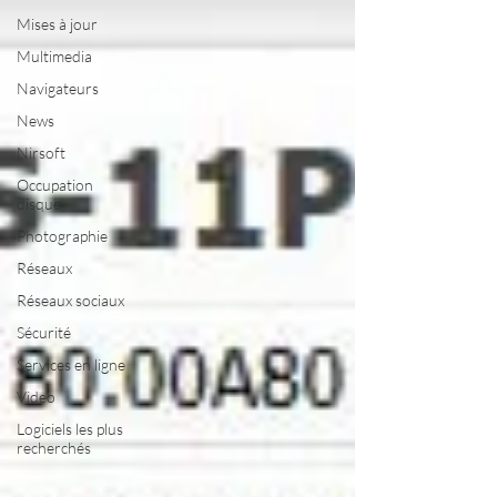
Mises à jour
Multimedia
Navigateurs
News
Nirsoft
Occupation
disque
Photographie
Réseaux
Réseaux sociaux
Sécurité
Services en ligne
Video
Logiciels les plus
recherchés