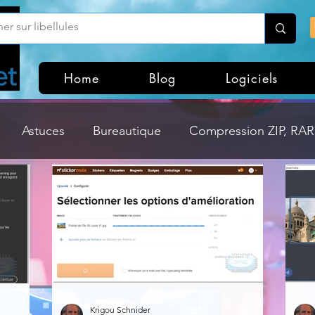
Home
Blog
Logiciels
Astuces
Bureautique
Compression ZIP, RAR,
Divers
Dossier Windows
Explorateurs de fichi
isme
Hardware
Internet
Linux
Loisir et divertissement
Mises à jour
Krigou Schnider