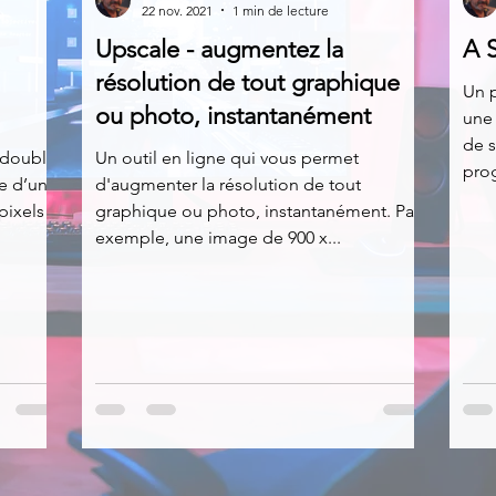
22 nov. 2021
1 min de lecture
Upscale - augmentez la
A S
News
Nirsoft
Occupation disque
résolution de tout graphique
Un 
ou photo, instantanément
une 
de s
Réseaux sociaux
Sécurité
Services en ligne
n double
Un outil en ligne qui vous permet
pro
le d’une
d'augmenter la résolution de tout
pixels
graphique ou photo, instantanément. Par
exemple, une image de 900 x...
s recherchés