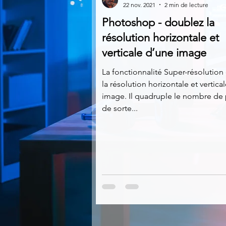
22 nov. 2021
2 min de lecture
Photoshop - doublez la
Multimedia
Navigateurs
résolution horizontale et
verticale d’une image
Photographie
Réseaux
La fonctionnalité Super-résolutio
la résolution horizontale et vertica
image. Il quadruple le nombre de 
de sorte...
Video
Logiciels les plu