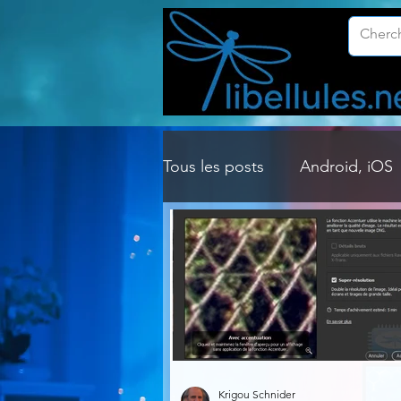
Tous les posts
Android, iOS
Customisation Windows
Gestion Système
Graph
Lightroom & Photoshop
Krigou Schnider