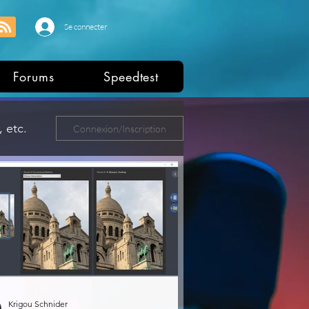
Se connecter
Forums
Speedtest
 etc.
Connexion/Inscription
ers
Krigou Schnider