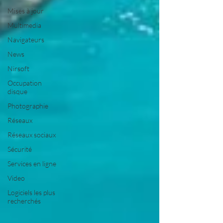
Mises à jour
Multimedia
Navigateurs
News
Nirsoft
Occupation
disque
Photographie
Réseaux
Réseaux sociaux
Sécurité
Services en ligne
Video
Logiciels les plus
recherchés