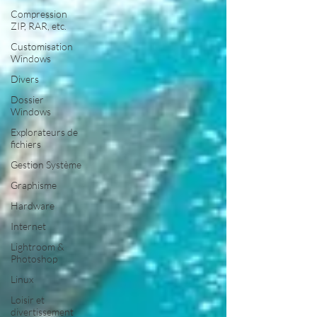
Compression
ZIP, RAR, etc.
Customisation
Windows
Divers
Dossier
Windows
Explorateurs de
fichiers
Gestion Système
Graphisme
Hardware
Internet
Lightroom &
Photoshop
Linux
Loisir et
divertissement