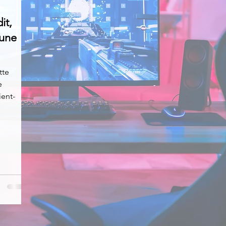
it,
News
Nirsoft
Occupation disque
 une
Réseaux sociaux
Sécurité
Services en ligne
tte
e
ient-
s recherchés