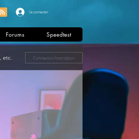
Se connecter
Forums
Speedtest
 etc.
Connexion/Inscription
ers