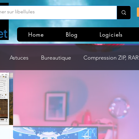
Home
Blog
Logiciels
Astuces
Bureautique
Compression ZIP, RAR,
Divers
Dossier Windows
Explorateurs de fichi
isme
Hardware
Internet
Linux
Loisir et divertissement
Mises à jour