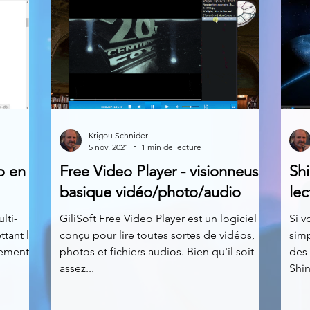
Krigou Schnider
5 nov. 2021
1 min de lecture
o en
Free Video Player - visionneuse
Shi
basique vidéo/photo/audio
lec
lti-
GiliSoft Free Video Player est un logiciel
Si v
tant la
conçu pour lire toutes sortes de vidéos,
simp
tement à
photos et fichiers audios. Bien qu'il soit
des 
assez...
Shin