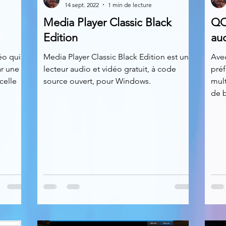
14 sept. 2022
1 min de lecture
Media Player Classic Black
QQ 
News
Nirsoft
Occupation disque
Edition
aud
éo qui
Media Player Classic Black Edition est un
Ave
ar une
lecteur audio et vidéo gratuit, à code
préf
Réseaux sociaux
Sécurité
Services en ligne
celle
source ouvert, pour Windows.
mult
de b
s recherchés