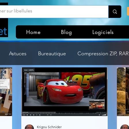
Home
Blog
Logiciels
Astuces
Bureautique
Compression ZIP, RAR,
Divers
Dossier Windows
Explorateurs de fichi
isme
Hardware
Internet
Linux
Loisir et divertissement
Mises à jour
Krigou Schnider