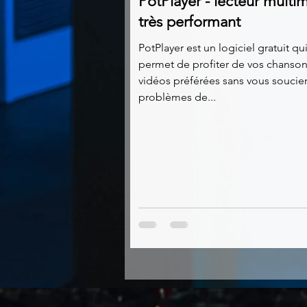
PotPlayer - lecteur multi
très performant
PotPlayer est un logiciel gratuit qu
permet de profiter de vos chanson
vidéos préférées sans vous soucie
problèmes de...