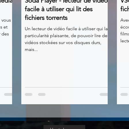
média
Soda Player - lecteur de vidéo
VSO
facile à utiliser qui lit des
fic
fichiers torrents
i vous
Ave
s et
écou
Un lecteur de vidéo facile à utiliser qui la
r des
film
particularité plaisante, de pouvoir lire des
lect
vidéos stockées sur vos disques durs,
mais...