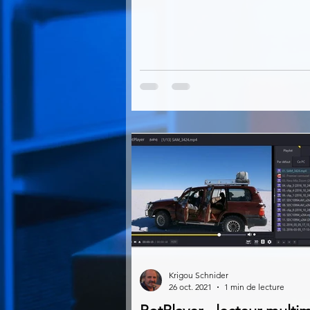
Krigou Schnider
26 oct. 2021
1 min de lecture