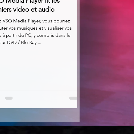
 Media Player lit les
hiers video et audio
c VSO Media Player, vous pourrez
ter vos musiques et visualiser vos
s à partir du PC, y compris dans le
eur DVD / Blu-Ray....