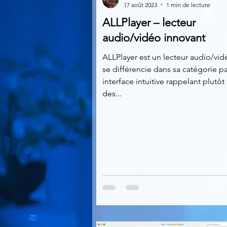
17 août 2023
1 min de lecture
ALLPlayer – lecteur
Multimedia
Navigateurs
audio/vidéo innovant
ALLPlayer est un lecteur audio/vid
se différencie dans sa catégorie p
Photographie
Réseaux
interface intuitive rappelant plutôt 
des...
Video
Logiciels les plu