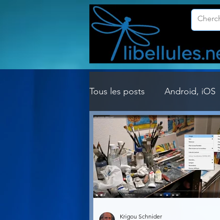
Tous les posts
Android, iOS
Customisation Windows
Gestion Système
Graph
Lightroom & Photoshop
Krigou Schnider