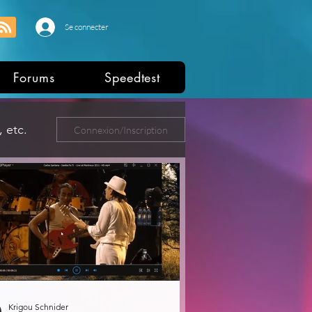
Se connecter
Forums
Speedtest
 etc.
Connexion/Inscription
ers
Krigou Schnider