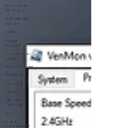
Compression
ZIP, RAR, etc.
Customisation
Windows
Divers
Dossier
Windows
Explorateurs de
fichiers
Gestion Système
Graphisme
Hardware
Internet
Lightroom &
Photoshop
Linux
Loisir et
divertissement