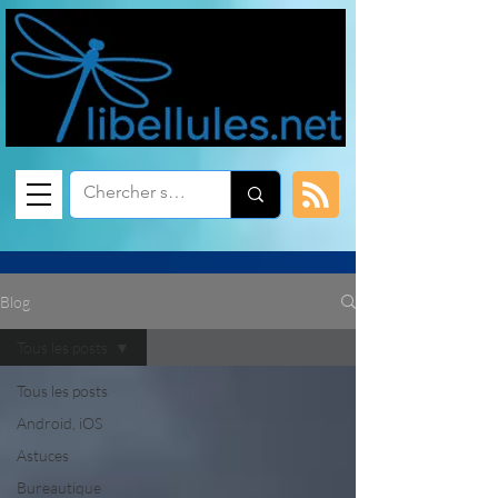
Blog
Tous les posts
Tous les posts
Android, iOS
Astuces
Bureautique