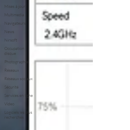
Mises à jour
Multimedia
Navigateurs
News
Nirsoft
Occupation
disque
Photographie
Réseaux
Réseaux sociaux
Sécurité
Services en ligne
Video
Logiciels les plus
recherchés