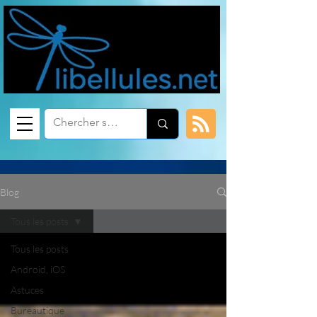
Blog
Tous les posts
Tous les posts
Android, iOS
Astuces
Bureautique