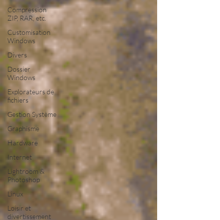
Compression
ZIP, RAR, etc.
Customisation
Windows
Divers
Dossier
Windows
Explorateurs de
fichiers
Gestion Système
Graphisme
Hardware
Internet
Lightroom &
Photoshop
Linux
Loisir et
divertissement