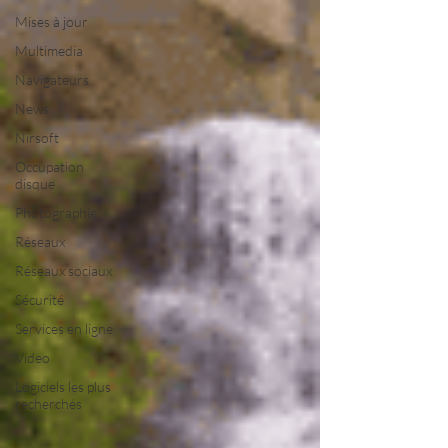
Mises à jour
Multimedia
Navigateurs
News
Nirsoft
Occupation
disque
Photographie
Réseaux
Réseaux sociaux
Sécurité
Services en ligne
Video
Logiciels les plus
recherchés